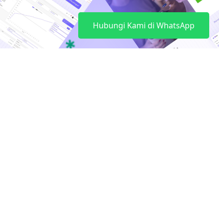
Hubungi Kami di WhatsApp
Kenapa harus AKM?
Hybrid apps
Portofolio pengguna jelas
Arisan dapat terkelola dengan baik
Riwayat aktivitas & keuangan
Bayar iuran jadi lebih mudah
Peluang menjalin relasi
Potensi bisnis